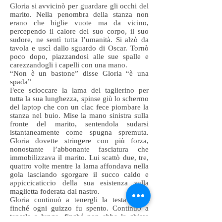
Gloria si avvicinò per guardare gli occhi del
marito. Nella penombra della stanza non
erano che biglie vuote ma da vicino,
percependo il calore del suo corpo, il suo
sudore, ne sentì tutta l’umanità. Si alzò da
tavola e uscì dallo sguardo di Oscar. Tornò
poco dopo, piazzandosi alle sue spalle e
carezzandogli i capelli con una mano.
“Non è un bastone” disse Gloria “è una
spada”
Fece scioccare la lama del taglierino per
tutta la sua lunghezza, spinse giù lo schermo
del laptop che con un clac fece piombare la
stanza nel buio. Mise la mano sinistra sulla
fronte del marito, sentendola sudarsi
istantaneamente come spugna spremuta.
Gloria dovette stringere con più forza,
nonostante l’abbonante fasciatura che
immobilizzava il marito. Lui scattò due, tre,
quattro volte mentre la lama affondava nella
gola lasciando sgorgare il succo caldo e
appiccicaticcio della sua esistenza sulla
maglietta foderata dal nastro.
Gloria continuò a tenergli la testa ferma
finché ogni guizzo fu spento. Continuò a
tenerla a lungo, finché non ebbe la chiara