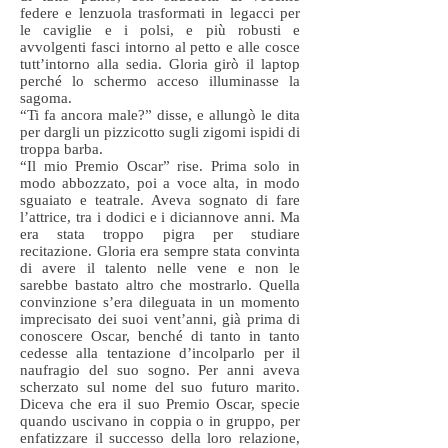
federe e lenzuola trasformati in legacci per
le caviglie e i polsi, e più robusti e
avvolgenti fasci intorno al petto e alle cosce
tutt’intorno alla sedia. Gloria girò il laptop
perché lo schermo acceso illuminasse la
sagoma.
“Ti fa ancora male?” disse, e allungò le dita
per dargli un pizzicotto sugli zigomi ispidi di
troppa barba.
“Il mio Premio Oscar” rise. Prima solo in
modo abbozzato, poi a voce alta, in modo
sguaiato e teatrale. Aveva sognato di fare
l’attrice, tra i dodici e i diciannove anni. Ma
era stata troppo pigra per studiare
recitazione. Gloria era sempre stata convinta
di avere il talento nelle vene e non le
sarebbe bastato altro che mostrarlo. Quella
convinzione s’era dileguata in un momento
imprecisato dei suoi vent’anni, già prima di
conoscere Oscar, benché di tanto in tanto
cedesse alla tentazione d’incolparlo per il
naufragio del suo sogno. Per anni aveva
scherzato sul nome del suo futuro marito.
Diceva che era il suo Premio Oscar, specie
quando uscivano in coppia o in gruppo, per
enfatizzare il successo della loro relazione,