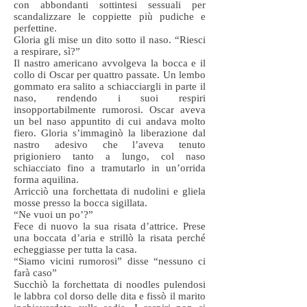
con abbondanti sottintesi sessuali per
scandalizzare le coppiette più pudiche e
perfettine.
Gloria gli mise un dito sotto il naso. “Riesci
a respirare, sì?”
Il nastro americano avvolgeva la bocca e il
collo di Oscar per quattro passate. Un lembo
gommato era salito a schiacciargli in parte il
naso, rendendo i suoi respiri
insopportabilmente rumorosi. Oscar aveva
un bel naso appuntito di cui andava molto
fiero. Gloria s’immaginò la liberazione dal
nastro adesivo che l’aveva tenuto
prigioniero tanto a lungo, col naso
schiacciato fino a tramutarlo in un’orrida
forma aquilina.
Arricciò una forchettata di nudolini e gliela
mosse presso la bocca sigillata.
“Ne vuoi un po’?”
Fece di nuovo la sua risata d’attrice. Prese
una boccata d’aria e strillò la risata perché
echeggiasse per tutta la casa.
“Siamo vicini rumorosi” disse “nessuno ci
farà caso”
Succhiò la forchettata di noodles pulendosi
le labbra col dorso delle dita e fissò il marito