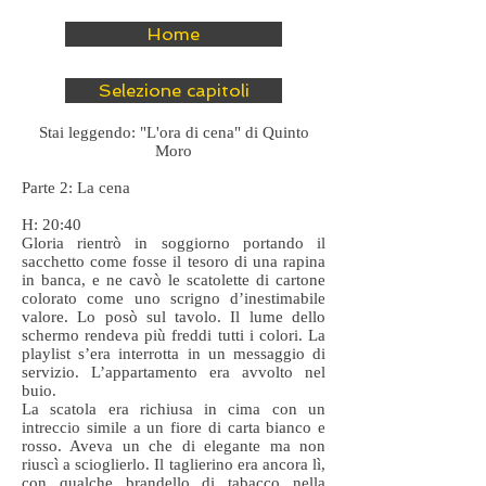
Home
Selezione capitoli
Stai leggendo: "L'ora di cena" di Quinto
Moro
Parte 2: La cena
H: 20:40
Gloria rientrò in soggiorno portando il
sacchetto come fosse il tesoro di una rapina
in banca, e ne cavò le scatolette di cartone
colorato come uno scrigno d’inestimabile
valore. Lo posò sul tavolo. Il lume dello
schermo rendeva più freddi tutti i colori. La
playlist s’era interrotta in un messaggio di
servizio. L’appartamento era avvolto nel
buio.
La scatola era richiusa in cima con un
intreccio simile a un fiore di carta bianco e
rosso. Aveva un che di elegante ma non
riuscì a scioglierlo. Il taglierino era ancora lì,
con qualche brandello di tabacco nella