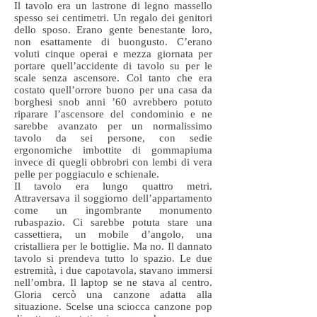
Il tavolo era un lastrone di legno massello
spesso sei centimetri. Un regalo dei genitori
dello sposo. Erano gente benestante loro,
non esattamente di buongusto. C’erano
voluti cinque operai e mezza giornata per
portare quell’accidente di tavolo su per le
scale senza ascensore. Col tanto che era
costato quell’orrore buono per una casa da
borghesi snob anni ’60 avrebbero potuto
riparare l’ascensore del condominio e ne
sarebbe avanzato per un normalissimo
tavolo da sei persone, con sedie
ergonomiche imbottite di gommapiuma
invece di quegli obbrobri con lembi di vera
pelle per poggiaculo e schienale.
Il tavolo era lungo quattro metri.
Attraversava il soggiorno dell’appartamento
come un ingombrante monumento
rubaspazio. Ci sarebbe potuta stare una
cassettiera, un mobile d’angolo, una
cristalliera per le bottiglie. Ma no. Il dannato
tavolo si prendeva tutto lo spazio. Le due
estremità, i due capotavola, stavano immersi
nell’ombra. Il laptop se ne stava al centro.
Gloria cercò una canzone adatta alla
situazione. Scelse una sciocca canzone pop