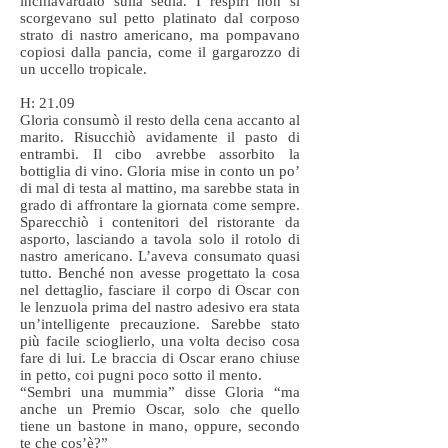
inchiavardato sulla sedia. I respiri non si
scorgevano sul petto platinato dal corposo
strato di nastro americano, ma pompavano
copiosi dalla pancia, come il gargarozzo di
un uccello tropicale.
H: 21.09
Gloria consumò il resto della cena accanto al
marito. Risucchiò avidamente il pasto di
entrambi. Il cibo avrebbe assorbito la
bottiglia di vino. Gloria mise in conto un po’
di mal di testa al mattino, ma sarebbe stata in
grado di affrontare la giornata come sempre.
Sparecchiò i contenitori del ristorante da
asporto, lasciando a tavola solo il rotolo di
nastro americano. L’aveva consumato quasi
tutto. Benché non avesse progettato la cosa
nel dettaglio, fasciare il corpo di Oscar con
le lenzuola prima del nastro adesivo era stata
un’intelligente precauzione. Sarebbe stato
più facile scioglierlo, una volta deciso cosa
fare di lui. Le braccia di Oscar erano chiuse
in petto, coi pugni poco sotto il mento.
“Sembri una mummia” disse Gloria “ma
anche un Premio Oscar, solo che quello
tiene un bastone in mano, oppure, secondo
te che cos’è?”