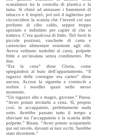
scanalatura tra la custodia di plastica e la
lama. Si chinò ad annusare i frammenti di
tabacco e li inspirò, poi usò il taglierino per
circoncidere la scatola che l’investì col suo
profumo di cibo caldo, seppur troppo
speziato e indistinto per capire di che si
trattava. C’era qualcosa di fritto. Tirò fuori le
piccole porzioni, vaschette di carta e
cartoncino alimentare resistente agli olii.
Aveva ordinato nudolini al curry, polpette
fritte e un’insalata senza condimento. Per
due.
“Era la cena” disse Gloria, come
spiegandosi al buio dell’appartamento. “Il
ragazzo delle consegne era carino” disse
ancora. Accese la sigaretta e cominciò a
sorbire i noodles quasi nello stesso
momento.
“Un ragazzo alto e magro, giovane.” Pausa.
“Avrei potuto invitarlo a cena. Sì, proprio
così, in accappatoio, perfettamente nuda
sotto. Avrebbe passato tutto il tempo a
sbirciare tra l’accappatoio e la scatola delle
polpette.” Risata. “Avrei potuto scoparmelo
qui sul tavolo, davanti ai tuoi occhi. Sarebbe
stato divertente.”