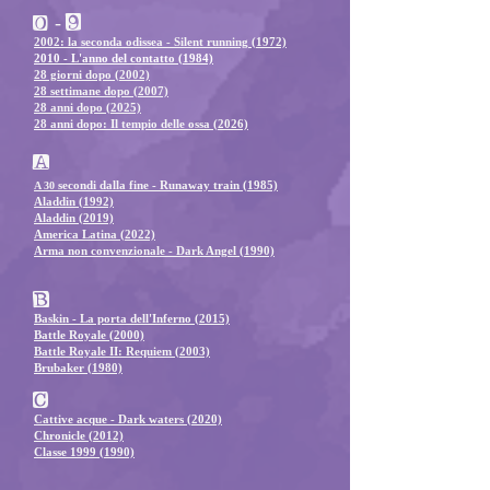
0 - 9
2002: la seconda odissea - Silent running (1972)
2010 - L'anno del contatto (1984)
28 giorni dopo
(2002)
28 settimane dopo (2007)
28 anni dopo (2025)
28 anni dopo: Il tempio delle ossa (2026)
A
seco
n
di dalla fine - Runaway train (1985)
A 30
Aladdin (1992)
Aladdin (2019)
America Latina (2022)
Arma non convenzionale - Dark Angel (1990)
B
Bas
kin - La porta dell'Inferno (2015)
Battle Royale (2000)
​Battle Royale II: Requiem (2003)
Brubaker (1980)
C
Cattive acq
ue - Dark waters (2020)
Chronicle (2012)
Classe 1999 (1990)