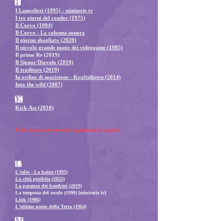
I
I Langolieri (1995) - miniserie tv
I tre giorni del condor (1975)
Il C
orv
o (1994)
Il Corvo -
La colonna sonora
Il giorno sbagliato (2020)
Il piccolo grande mago dei videogame
(1985)
Il primo Re (2019)
Il Signor Diavolo (2019)
Il traditore (2019)
In ordine di sparizione - Kraftidioten (2014)
Into the wild (2007)
K
Kick-Ass (2010)
I link mancanti saranno aggiornati in seguito
L
L'odio - La haine (1995)
La città proibita (2025)
La paranza dei bambini (2019)
La tempesta del secolo (1999) [miniserie tv]
Link (1986)
L'ultimo uomo della Terra (1964)
M