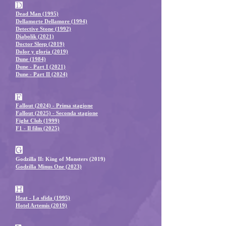
D
Dea
d Man (1995)
Dellamorte Dellamore (1994)
Detective Stone (1992)
Diabolik (2021)
Doctor Sleep (2019)
Dolor y gloria (2019)
Dune (1984)
Dune - Part I (2021)
Dune - Part II (2024)
F
Fallout (2024) - Prima stagione
Fallout (2025) - Seconda stagione
Fig
ht Club (1999)
F1 - Il film (2025)
G
God
zilla II: King of Monsters (2019)
Godzilla Minus One (20
23)
H
Heat - La sfida (1995)
Hotel Artemis (2019)