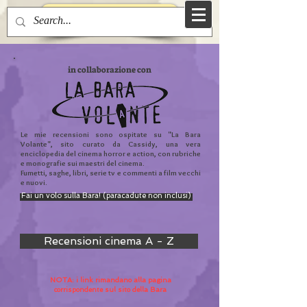
Torna alla Home Page
in collaborazione con
Le mie recensioni sono ospitate su "La Bara
Volante", sito curato da Cassidy,
una vera
enciclopedia del cinema horror e action, con rubriche
e monografie sui maestr
i del c
inema.
Fumetti, saghe, libri, serie tv e commenti a film vecchi
e nuovi.
Fai un volo sulla Bara! (paracadute non inclusi)
Recensioni cinema A - Z
NOTA: i link rimandano alla pagina
corrispondente sul sito della Bara