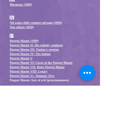
Mera
ntau (2009)
N
Nel
paes
e delle creature selvagge (2009)
Non odiare (2020)
P
Puppet Master (1989)
Puppet Master II: His unholy creatures
Puppet Master III: Toulon's revenge
Puppet Master IV: The demon
Puppet Master V
Puppet Master VI: Curse of the Puppet Master
Puppet Master VII: Retro Puppet Master
Puppet Master VIII: Legacy
Puppet Master Vs. Demonic Toys
Puppet Master: Axis of evil (prossimamente)
Q
Que
en & Slim (2020)
R
Rad
io F
lyer (1992)
Radiofreccia (1998)
Radiofrecc
ia - La colonna sonora
Resident Evil (2002)
Resident Evil: Wellcome to Raccoo
n City (2021)
Return to Silent Hill (2026)
S