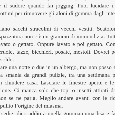
e il sudore quando fai jogging. Puoi lucidare i
 ottimi per rimuovere gli aloni di gomma dagli inter
ano sacchi stracolmi di vecchi vestiti. Scatolon
a spazzatura non c’è un grammo di immondizia. Tutt
 lavato o gettato. Oppure lavato e poi gettato. C
eruole, tazze, bicchieri, posate, mestoli. Dovrei 
 soldo.
re una notte o due in un albergo, ma non posso e 
la smania da grandi pulizie, tra una settimana p
i chiudere casa. Lasciare le finestre aperte e le
ione. Ci manca solo che topi o insetti attirati da
non se ne parla. Meglio andare avanti con le ri
pulito l’origine del miasma.
e sedie, dico addio a quella gommapiuma lisa e fa