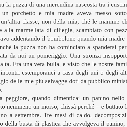
ra la puzza di una merendina nascosta tra i cusci
 un porchetto e mia madre aveva messo sotto
un’altra classe, non della mia, ché le mamme chi
alla marmellata di ciliegie, scambiato con pezzi
tavo addentando il bombolone quando mia madre è r
inché la puzza non ha cominciato a spandersi per 
ata da noi un pomeriggio. Una stronza insopporta
lta. Era una vera bulla, e visto che le nostre fami
incontri estemporanei a casa degli uni o degli a
io delle mie più selvagge doti da pubblico minister
o.
 peggiore, quando dimenticai un panino nello z
ato nemmeno un morso, chissà perché – e buttato l
fino a settembre. Tre mesi di caldo, decomposi
to della busta di plastica che avvolgeva il panino,