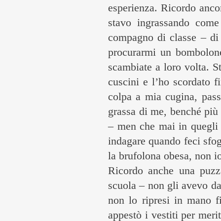
esperienza. Ricordo anco
stavo ingrassando come
compagno di classe – di 
procurarmi un bombolone 
scambiate a loro volta. S
cuscini e l’ho scordato f
colpa a mia cugina, pass
grassa di me, benché più a
– men che mai in quegli 
indagare quando feci sfogg
la brufolona obesa, non i
Ricordo anche una puzza
scuola – non gli avevo d
non lo ripresi in mano 
appestò i vestiti per meri