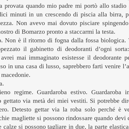
a provata quando mio padre mi portò allo stadio a 
dici minuti in un crescendo di piscia alla birra, p
ltezza. Non avevo mai dovuto pisciare spingendo v
stro di Bomarzo pronto a staccarmi la testa.
Non è il ritorno di fogna dalla fossa biologica. 
ppezzato il gabinetto di deodoranti d’ogni sorta
avrei mai immaginato esistesse il deodorante per
so in una casa di lusso, saprebbero farti venire l’
 e macedonie.
a.
ieno regime. Guardaroba estivo. Guardaroba in
o gettato via metà dei miei vestiti. Si potrebbe d
o. Detesto gettar via la roba solo perché è v
hie magliette si possono rindossare quando devi 
calze si possono tagliare in due, la parte elastica