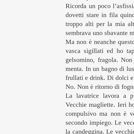
Ricorda un poco l’asfissi
dovetti stare in fila quin
troppo alti per la mia a
sembrava uno sbavante mo
Ma non è neanche questo. 
vasca sigillati ed ho ta
gelsomino, fragola. Non 
menta. In un bagno di lus
frullati e drink. Di dolci
No. Non è ritorno di fogn
La lavatrice lavora a p
Vecchie magliette. Ieri h
compulsivo ma non è ver
secondo impiego. Le vecc
la candeggina. Le vecchie 