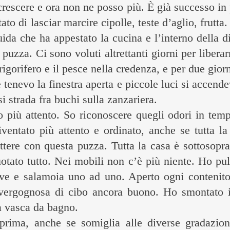
crescere e ora non ne posso più. È già successo in
ato di lasciar marcire cipolle, teste d’aglio, frutta
quida che ha appestato la cucina e l’interno della 
puzza. Ci sono voluti altrettanti giorni per libera
rigorifero e il pesce nella credenza, e per due gior
 tenevo la finestra aperta e piccole luci si accend
si strada fra buchi sulla zanzariera.
 più attento. So riconoscere quegli odori in tem
entato più attento e ordinato, anche se tutta la 
ottere con questa puzza. Tutta la casa è sottosopr
tato tutto. Nei mobili non c’è più niente. Ho pulit
erve e salamoia uno ad uno. Aperto ogni contenit
 vergognosa di cibo ancora buono. Ho smontato il
la vasca da bagno.
prima, anche se somiglia alle diverse gradazion