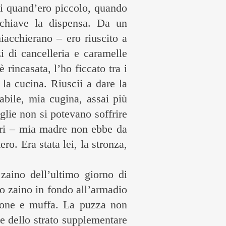
ni quand’ero piccolo, quando
chiave la dispensa. Da un
acchierano – ero riuscito a
 di cancelleria e caramelle
incasata, l’ho ficcato tra i
la cucina. Riuscii a dare la
bile, mia cugina, assai più
glie non si potevano soffrire
ltri – mia madre non ebbe da
o. Era stata lei, la stronza,
aino dell’ultimo giorno di
o zaino in fondo all’armadio
zione e muffa. La puzza non
 e dello strato supplementare