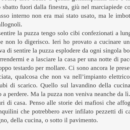
 sbatto fuori dalla finestra, giù nel marciapiede c
asso interno non era mai stato usato, ma le imbott
llognoli.
sentire la puzza tengo solo cibi confezionati a l
e non lo digerisco. Ieri ho provato a cucinare un
a di sentire la puzza esplodere da ogni singola bo
endermi e a lasciare la casa per una notte di pac
ppo testardo per mollare. Ci sono ancora le prese e
ata, qualcosa che non va nell’impianto elettrico. 
tubi di scarico. Quello sul lavandino della cuci
o a perdere. Ma la puzza non veniva neanche da lì
i di casa. Penso alle storie dei mafiosi che affog
quilini che potrebbero aver infilato pezzetti di c
gno, della cucina, o sotto il pavimento.