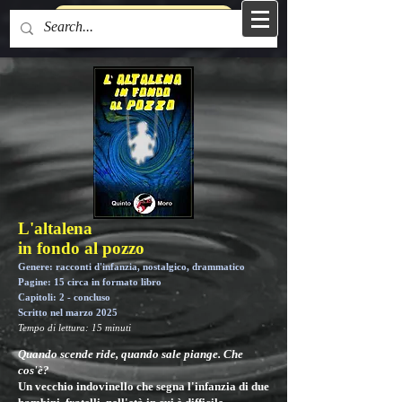
Torna alla Home Page
L'altalena
in fondo al pozzo
Genere: racconti d'infanzia, nostalgico, drammatico
Pagine: 15 circa in formato libro
Capitoli: 2 - concluso
Scritto nel marzo 2025
Tempo di lettura: 15 minuti
Quando scende ride, quando sale piange. Che
cos'è?
Un vecchio indovinello che segna l'infanzia di due