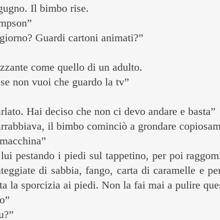
gno. Il bimbo rise.
impson”
l giorno? Guardi cartoni animati?”
ezzante come quello di un adulto.
se non vuoi che guardo la tv”
rlato. Hai deciso che non ci devo andare e basta”
rabbiava, il bimbo cominciò a grondare copiosam
a macchina”
lui pestando i piedi sul tappetino, per poi raggomi
teggiate di sabbia, fango, carta di caramelle e pe
ta la sporcizia ai piedi. Non la fai mai a pulire q
lo”
tu?”