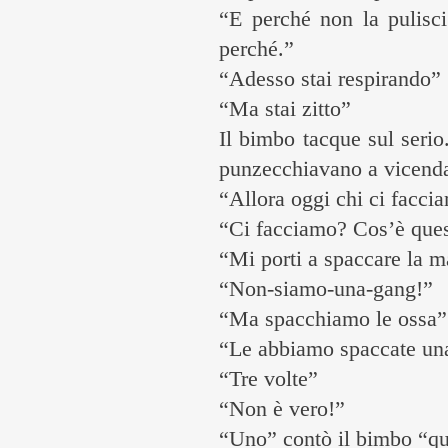
“E perché non la pulisc
perché.”
“Adesso stai respirando”
“Ma stai zitto”
Il bimbo tacque sul serio
punzecchiavano a vicend
“Allora oggi chi ci facci
“Ci facciamo? Cos’è ques
“Mi porti a spaccare la 
“Non-siamo-una-gang!”
“Ma spacchiamo le ossa”
“Le abbiamo spaccate una
“Tre volte”
“Non è vero!”
“Uno” contò il bimbo “que