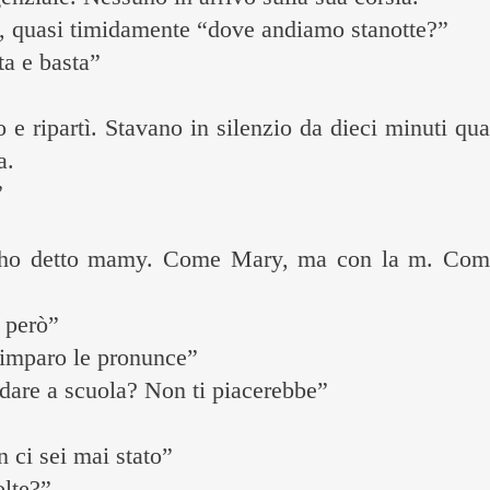
o, quasi timidamente “dove andiamo stanotte?”
a e basta”
o e ripartì. Stavano in silenzio da dieci minuti qu
a.
”
ho detto mamy. Come Mary, ma con la m. Come
 però”
imparo le pronunce”
dare a scuola? Non ti piacerebbe”
 ci sei mai stato”
olte?”