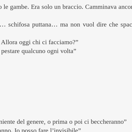
 le gambe. Era solo un braccio. Camminava ancor
la… schifosa puttana… ma non vuol dire che spac
! Allora oggi chi ci facciamo?”
pestare qualcuno ogni volta”
iente del genere, o prima o poi ci beccheranno”
nno. Io posso fare l’invisibile”