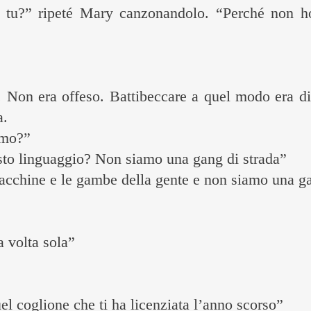
i tu?” ripeté Mary canzonandolo. “Perché non h
. Non era offeso. Battibeccare a quel modo era div
a.
amo?”
to linguaggio? Non siamo una gang di strada”
macchine e le gambe della gente e non siamo una g
 volta sola”
l coglione che ti ha licenziata l’anno scorso”