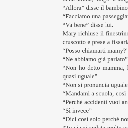
“Allora” disse il bambin
“Facciamo una passeggiat
“Va bene” disse lui.
Mary richiuse il finestrin
cruscotto e prese a fissarl
“Posso chiamarti mamy?
“Ne abbiamo già parlato”
“Non ho detto mamma, 
quasi uguale”
“Non si pronuncia uguale
“Mandami a scuola, così 
“Perché accidenti vuoi an
“Sì invece”
“Dici così solo perché non
“Tu ci sei andata molte v