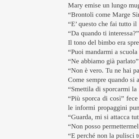
Mary emise un lungo mugu
“Brontoli come Marge S
“E’ questo che fai tutto i
“Da quando ti interessa?”
Il tono del bimbo era spr
“Puoi mandarmi a scuola 
“Ne abbiamo già parlato”
“Non è vero. Tu ne hai pa
Come sempre quando si ar
“Smettila di sporcarmi l
“Più sporca di così” fece 
le informi propaggini pun
“Guarda, mi si attacca tut
“Non posso permetterme
“E perché non la pulisci 