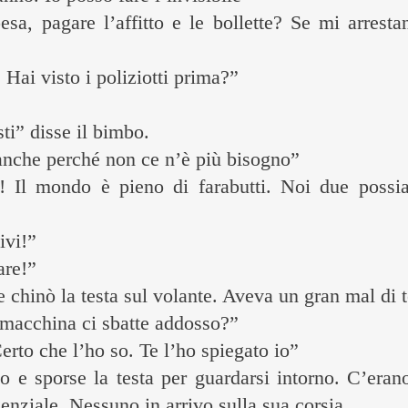
sa, pagare l’affitto e le bollette? Se mi arresta
Hai visto i poliziotti prima?”
ti” disse il bimbo.
anche perché non ce n’è più bisogno”
 Il mondo è pieno di farabutti. Noi due possia
ivi!”
are!”
chinò la testa sul volante. Aveva un gran mal di t
 macchina ci sbatte addosso?”
erto che l’ho so. Te l’ho spiegato io”
o e sporse la testa per guardarsi intorno. C’erano
genziale. Nessuno in arrivo sulla sua corsia.