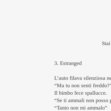
Stai
3.
Estranged
L’auto filava silenziosa n
“Ma tu non senti freddo?
Il bimbo fece spallucce.
“Se ti ammali non posso p
“Tanto non mi ammalo”