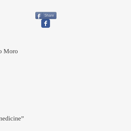
Share
to Moro
 medicine”