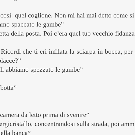
così: quel coglione. Non mi hai mai detto come s
biamo spaccato le gambe”
tta della posta. Poi c’era quel tuo vecchio fidanza
Ricordi che ti eri infilata la sciarpa in bocca, pe
rolacce?”
gli abbiamo spezzato le gambe”
 botta”
a camera da letto prima di svenire”
ergicristallo, concentrandosi sulla strada, poi amm
 della banca”