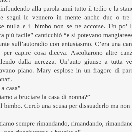
infondendo alla parola anni tutto il tedio e la sta
he seguì le vennero in mente anche due o tre 
se nulla e il bimbo non se ne accorse. Un po’ 
ra più facile” canticchiò “e si potevano mangiareee
sunte sull’autoradio con entusiasmo. C’era una can
 per capire cosa diceva. Ascoltarono altre canzo
pulendo dalla nerezza. Un’auto giunse a tutta v
avano piano. Mary esplose in un fragore di paro
onati.
 a casa”
iamo a bruciare la casa di nonna?”
il bimbo. Cercò una scusa per dissuaderlo ma non 
 Stiamo sempre rimandando, rimandando, rimandan