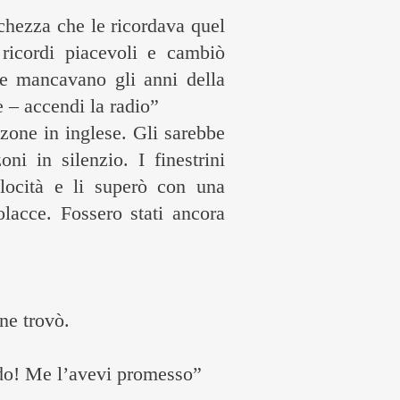
nchezza che le ricordava quel
ricordi piacevoli e cambiò
le mancavano gli anni della
 – accendi la radio”
zone in inglese. Gli sarebbe
ni in silenzio. I finestrini
elocità e li superò con una
lacce. Fossero stati ancora
ne trovò.
do! Me l’avevi promesso”