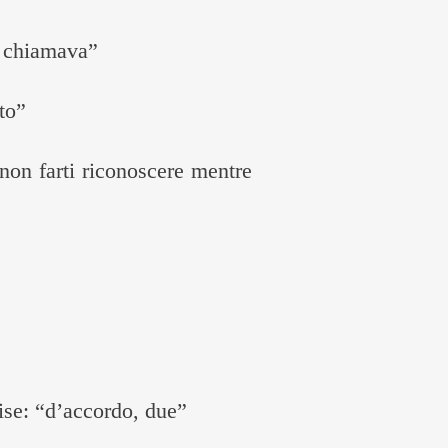
i chiamava”
to”
r non farti riconoscere mentre
ise: “d’accordo, due”