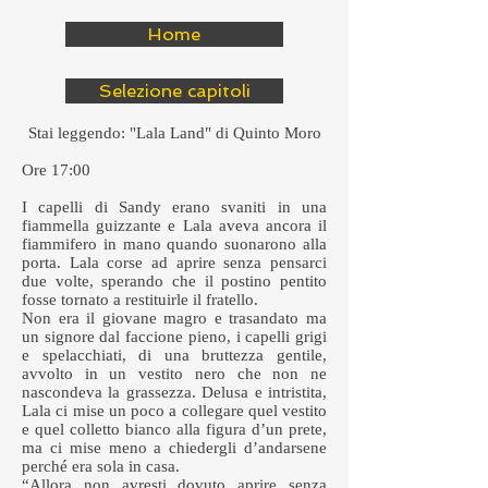
Home
Selezione capitoli
Stai leggendo: "Lala Land" di Quinto Moro
Ore 17:00
I capelli di Sandy erano svaniti in una
fiammella guizzante e Lala aveva ancora il
fiammifero in mano quando suonarono alla
porta. Lala corse ad aprire senza pensarci
due volte, sperando che il postino pentito
fosse tornato a restituirle il fratello.
Non era il giovane magro e trasandato ma
un signore dal faccione pieno, i capelli grigi
e spelacchiati, di una bruttezza gentile,
avvolto in un vestito nero che non ne
nascondeva la grassezza. Delusa e intristita,
Lala ci mise un poco a collegare quel vestito
e quel colletto bianco alla figura d’un prete,
ma ci mise meno a chiedergli d’andarsene
perché era sola in casa.
“Allora non avresti dovuto aprire senza