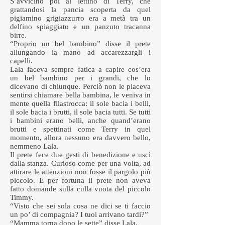
S’avvicinò poi al lettino di Terry, che
grattandosi la pancia scoperta da quel
pigiamino grigiazzurro era a metà tra un
delfino spiaggiato e un panzuto tracanna
birre.
“Proprio un bel bambino” disse il prete
allungando la mano ad accarezzargli i
capelli.
Lala faceva sempre fatica a capire cos’era
un bel bambino per i grandi, che lo
dicevano di chiunque. Perciò non le piaceva
sentirsi chiamare bella bambina, le veniva in
mente quella filastrocca: il sole bacia i belli,
il sole bacia i brutti, il sole bacia tutti. Se tutti
i bambini erano belli, anche quand’erano
brutti e spettinati come Terry in quel
momento, allora nessuno era davvero bello,
nemmeno Lala.
Il prete fece due gesti di benedizione e uscì
dalla stanza. Curioso come per una volta, ad
attirare le attenzioni non fosse il pargolo più
piccolo. E per fortuna il prete non aveva
fatto domande sulla culla vuota del piccolo
Timmy.
“Visto che sei sola cosa ne dici se ti faccio
un po’ di compagnia? I tuoi arrivano tardi?”
“Mamma torna dopo le sette” disse Lala.