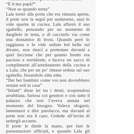
“E il tuo papà?”
“Non so quando torna”
Lala tornò alla porta che era rimasta aperta,
il prete non la seguì per andarsene, anzi lo
vide sparire in cucina. Lala afferrò il suo
sgabello, pensando per un momento di
darglielo in testa, o di cacciarlo via come
una domatrice di leoni. Quando però lo
raggiunse e lo vide seduto bel bello sul
divano, non riuscì a protestare davanti a
quel faccione che per quanto brutto era
pacioso e sorridente, e faceva un sacco di
complimenti all’arredamento della cucina e
a Lala, che per un po’ rimase seduta sul suo
sgabello, fissandolo zitta zitta.
“Dei bei bambini come voi non dovrebbero
restare soli in casa”
“Infatti” disse lei tra i denti, scoprendosi
arrabbiata, furiosa coi genitori e con tutto il
palazzo che non l’aveva aiutata nel
momento del bisogno. Voleva sfogarsi,
lamentarsi e dire parolacce, ma davanti al
prete non era il caso. Cedette all’invito di
sedergli accanto.
Il prete le diede la mano, per fare le
presentazioni ufficiali, e quando Lala gli