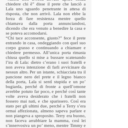
chiedere chi è” disse il prete che lanciò a
Lala uno sguardo penetrante in attesa di
risposta, che non arrivò. Lala non ebbe la
forza di fare resistenza mentre quello
chiamava dalla porta annunciandosi,
dicendo che era venuto a benedire la casa e
se poteva accomodarsi.
“Chi tace acconsente, giusto?” fece il prete
entrando in casa, ondeggiando con quel suo
corpo grasso e continuando a chiamare e
chiedere permesso. All’unica porta rimasta
chiusa quello si mise a bussare scatenando
l’ira di Lala: dietro c’erano i suoi fratelli e
non aveva intenzione di farli avvicinare da
nessun altro. Per un istante, schiacciata tra il
pancione nero del prete e il legno bianco
della porta, Lala si sentì stupida e un po’
bugiarda, perché di fronte a quell’omone
avrebbe potuto far poco, e perché così tante
volte aveva desiderato che i fratelli non
fossero mai nati, e che sparissero. Così era
stato per gli ultimi due, perché a Terry s’era
ormai affezionata, almeno sapeva parlare e
non piangeva a sproposito. Terry era buono,
non faceva arrabbiare la mamma, così lei
s’innervosiva un po’ meno, mentre Timmy e