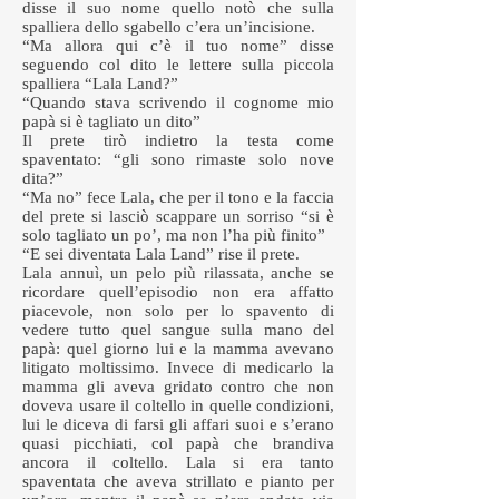
disse il suo nome quello notò che sulla
spalliera dello sgabello c’era un’incisione.
“Ma allora qui c’è il tuo nome” disse
seguendo col dito le lettere sulla piccola
spalliera “Lala Land?”
“Quando stava scrivendo il cognome mio
papà si è tagliato un dito”
Il prete tirò indietro la testa come
spaventato: “gli sono rimaste solo nove
dita?”
“Ma no” fece Lala, che per il tono e la faccia
del prete si lasciò scappare un sorriso “si è
solo tagliato un po’, ma non l’ha più finito”
“E sei diventata Lala Land” rise il prete.
Lala annuì, un pelo più rilassata, anche se
ricordare quell’episodio non era affatto
piacevole, non solo per lo spavento di
vedere tutto quel sangue sulla mano del
papà: quel giorno lui e la mamma avevano
litigato moltissimo. Invece di medicarlo la
mamma gli aveva gridato contro che non
doveva usare il coltello in quelle condizioni,
lui le diceva di farsi gli affari suoi e s’erano
quasi picchiati, col papà che brandiva
ancora il coltello. Lala si era tanto
spaventata che aveva strillato e pianto per