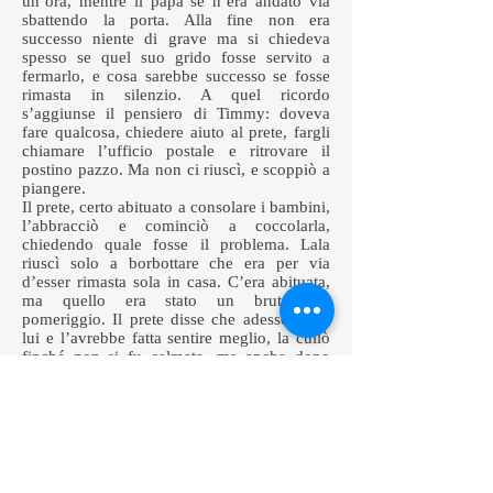
un’ora, mentre il papà se n’era andato via
sbattendo la porta. Alla fine non era
successo niente di grave ma si chiedeva
spesso se quel suo grido fosse servito a
fermarlo, e cosa sarebbe successo se fosse
rimasta in silenzio. A quel ricordo
s’aggiunse il pensiero di Timmy: doveva
fare qualcosa, chiedere aiuto al prete, fargli
chiamare l’ufficio postale e ritrovare il
postino pazzo. Ma non ci riuscì, e scoppiò a
piangere.
Il prete, certo abituato a consolare i bambini,
l’abbracciò e cominciò a coccolarla,
chiedendo quale fosse il problema. Lala
riuscì solo a borbottare che era per via
d’esser rimasta sola in casa. C’era abituata,
ma quello era stato un bruttissimo
pomeriggio. Il prete disse che adesso c’era
lui e l’avrebbe fatta sentire meglio, la cullò
finché non si fu calmata, ma anche dopo
non smise di accarezzarle i capelli, e non
voleva scioglierla dall’abbraccio. Lala cercò
di liberarsi ma quello continuava a farle
sshhh, di stare zitta, come non si fosse
accorto che aveva smesso di piangere. Lala
guardò Sandy dall’altro lato della stanza, ai
piedi della stufa ancora aperta. Sandy la