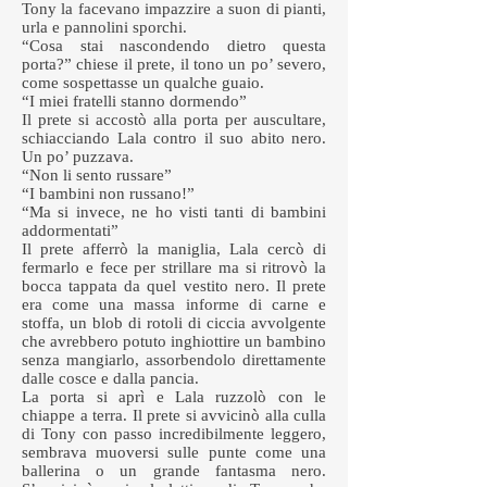
Tony la facevano impazzire a suon di pianti,
urla e pannolini sporchi.
“Cosa stai nascondendo dietro questa
porta?” chiese il prete, il tono un po’ severo,
come sospettasse un qualche guaio.
“I miei fratelli stanno dormendo”
Il prete si accostò alla porta per auscultare,
schiacciando Lala contro il suo abito nero.
Un po’ puzzava.
“Non li sento russare”
“I bambini non russano!”
“Ma si invece, ne ho visti tanti di bambini
addormentati”
Il prete afferrò la maniglia, Lala cercò di
fermarlo e fece per strillare ma si ritrovò la
bocca tappata da quel vestito nero. Il prete
era come una massa informe di carne e
stoffa, un blob di rotoli di ciccia avvolgente
che avrebbero potuto inghiottire un bambino
senza mangiarlo, assorbendolo direttamente
dalle cosce e dalla pancia.
La porta si aprì e Lala ruzzolò con le
chiappe a terra. Il prete si avvicinò alla culla
di Tony con passo incredibilmente leggero,
sembrava muoversi sulle punte come una
ballerina o un grande fantasma nero.