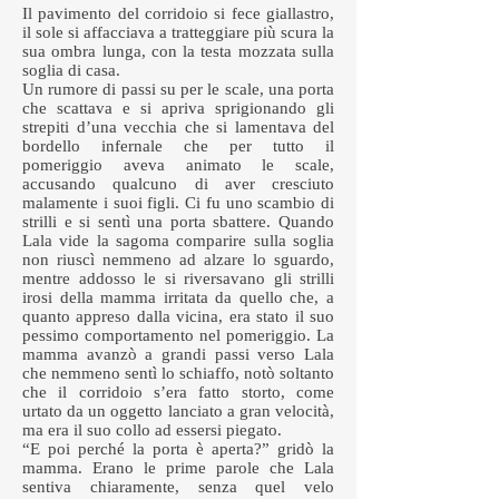
Il pavimento del corridoio si fece giallastro,
il sole si affacciava a tratteggiare più scura la
sua ombra lunga, con la testa mozzata sulla
soglia di casa.
Un rumore di passi su per le scale, una porta
che scattava e si apriva sprigionando gli
strepiti d’una vecchia che si lamentava del
bordello infernale che per tutto il
pomeriggio aveva animato le scale,
accusando qualcuno di aver cresciuto
malamente i suoi figli. Ci fu uno scambio di
strilli e si sentì una porta sbattere. Quando
Lala vide la sagoma comparire sulla soglia
non riuscì nemmeno ad alzare lo sguardo,
mentre addosso le si riversavano gli strilli
irosi della mamma irritata da quello che, a
quanto appreso dalla vicina, era stato il suo
pessimo comportamento nel pomeriggio. La
mamma avanzò a grandi passi verso Lala
che nemmeno sentì lo schiaffo, notò soltanto
che il corridoio s’era fatto storto, come
urtato da un oggetto lanciato a gran velocità,
ma era il suo collo ad essersi piegato.
“E poi perché la porta è aperta?” gridò la
mamma. Erano le prime parole che Lala
sentiva chiaramente, senza quel velo