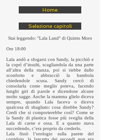
Home
Selezione capitoli
Stai leggendo: "Lala Land" di Quinto Moro
Ore 18:00
Lala andò a sfogarsi con Sandy, la picchiò e
la coprì d’insulti, scagliandola da una parte
all’altra della stanza, poi si riebbe dallo
sconforto e abbracciò la bambola
chiedendole scusa. Sandy cercò di
consolarla come meglio poteva, facendo
lunghi giri di parole e dicendone alcune
molto sagge. Anche la mamma glielo diceva
sempre, quando Lala faceva o diceva
qualcosa di sbagliato: cosa direbbe Sandy?
Credi che si comporterebbe così? Come se
la Sandy di plastica fosse più sveglia della
Lala di carne e ossa. E a quanto stava
succedendo, c’era proprio da crederlo.
Lala fissò l’orologio sulla parete del
corridoio, la lancetta dei secondi non era