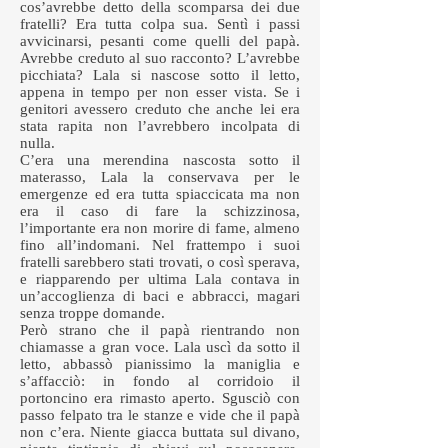
cos’avrebbe detto della scomparsa dei due
fratelli? Era tutta colpa sua. Sentì i passi
avvicinarsi, pesanti come quelli del papà.
Avrebbe creduto al suo racconto? L’avrebbe
picchiata? Lala si nascose sotto il letto,
appena in tempo per non esser vista. Se i
genitori avessero creduto che anche lei era
stata rapita non l’avrebbero incolpata di
nulla.
C’era una merendina nascosta sotto il
materasso, Lala la conservava per le
emergenze ed era tutta spiaccicata ma non
era il caso di fare la schizzinosa,
l’importante era non morire di fame, almeno
fino all’indomani. Nel frattempo i suoi
fratelli sarebbero stati trovati, o così sperava,
e riapparendo per ultima Lala contava in
un’accoglienza di baci e abbracci, magari
senza troppe domande.
Però strano che il papà rientrando non
chiamasse a gran voce. Lala uscì da sotto il
letto, abbassò pianissimo la maniglia e
s’affacciò: in fondo al corridoio il
portoncino era rimasto aperto. Sgusciò con
passo felpato tra le stanze e vide che il papà
non c’era. Niente giacca buttata sul divano,