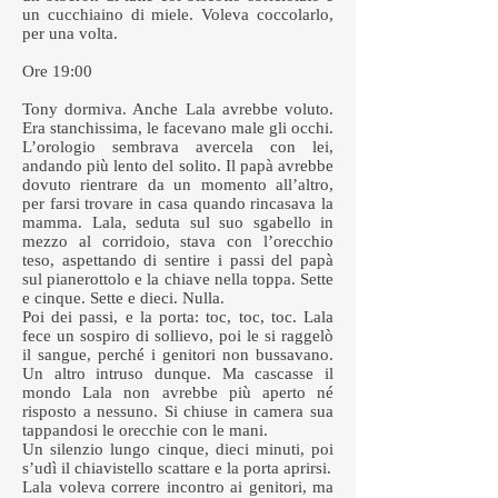
un cucchiaino di miele. Voleva coccolarlo,
per una volta.
Ore 19:00
Tony dormiva. Anche Lala avrebbe voluto.
Era stanchissima, le facevano male gli occhi.
L’orologio sembrava avercela con lei,
andando più lento del solito. Il papà avrebbe
dovuto rientrare da un momento all’altro,
per farsi trovare in casa quando rincasava la
mamma. Lala, seduta sul suo sgabello in
mezzo al corridoio, stava con l’orecchio
teso, aspettando di sentire i passi del papà
sul pianerottolo e la chiave nella toppa. Sette
e cinque. Sette e dieci. Nulla.
Poi dei passi, e la porta: toc, toc, toc. Lala
fece un sospiro di sollievo, poi le si raggelò
il sangue, perché i genitori non bussavano.
Un altro intruso dunque. Ma cascasse il
mondo Lala non avrebbe più aperto né
risposto a nessuno. Si chiuse in camera sua
tappandosi le orecchie con le mani.
Un silenzio lungo cinque, dieci minuti, poi
s’udì il chiavistello scattare e la porta aprirsi.
Lala voleva correre incontro ai genitori, ma