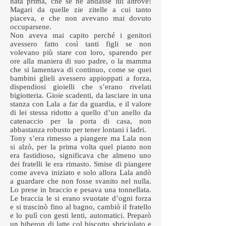
nata prima, che se ne andasse lui altrove!
Magari da quelle zie zitelle a cui tanto
piaceva, e che non avevano mai dovuto
occuparsene.
Non aveva mai capito perché i genitori
avessero fatto così tanti figli se non
volevano più stare con loro, sparendo per
ore alla maniera di suo padre, o la mamma
che si lamentava di continuo, come se quei
bambini glieli avessero appioppati a forza,
dispendiosi gioielli che s’erano rivelati
bigiotteria. Gioie scadenti, da lasciare in una
stanza con Lala a far da guardia, e il valore
di lei stessa ridotto a quello d’un anello da
catenaccio per la porta di casa, non
abbastanza robusto per tener lontani i ladri.
Tony s’era rimesso a piangere ma Lala non
si alzò, per la prima volta quel pianto non
era fastidioso, significava che almeno uno
dei fratelli le era rimasto. Smise di piangere
come aveva iniziato e solo allora Lala andò
a guardare che non fosse svanito nel nulla.
Lo prese in braccio e pesava una tonnellata.
Le braccia le si erano svuotate d’ogni forza
e si trascinò fino al bagno, cambiò il fratello
e lo pulì con gesti lenti, automatici. Preparò
un biberon di latte col biscotto sbriciolato e