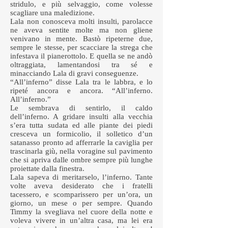
stridulo, e più selvaggio, come volesse
scagliare una maledizione.
Lala non conosceva molti insulti, parolacce
ne aveva sentite molte ma non gliene
venivano in mente. Bastò ripeterne due,
sempre le stesse, per scacciare la strega che
infestava il pianerottolo. E quella se ne andò
oltraggiata, lamentandosi tra sé e
minacciando Lala di gravi conseguenze.
“All’inferno” disse Lala tra le labbra, e lo
ripeté ancora e ancora. “All’inferno.
All’inferno.”
Le sembrava di sentirlo, il caldo
dell’inferno. A gridare insulti alla vecchia
s’era tutta sudata ed alle piante dei piedi
cresceva un formicolio, il solletico d’un
satanasso pronto ad afferrarle la caviglia per
trascinarla giù, nella voragine sul pavimento
che si apriva dalle ombre sempre più lunghe
proiettate dalla finestra.
Lala sapeva di meritarselo, l’inferno. Tante
volte aveva desiderato che i fratelli
tacessero, e scomparissero per un’ora, un
giorno, un mese o per sempre. Quando
Timmy la svegliava nel cuore della notte e
voleva vivere in un’altra casa, ma lei era