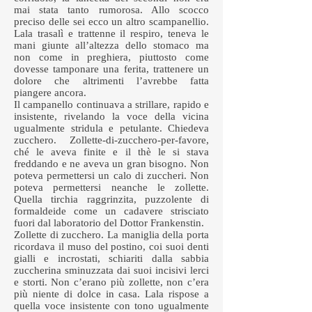
mai stata tanto rumorosa. Allo scocco
preciso delle sei ecco un altro scampanellio.
Lala trasalì e trattenne il respiro, teneva le
mani giunte all’altezza dello stomaco ma
non come in preghiera, piuttosto come
dovesse tamponare una ferita, trattenere un
dolore che altrimenti l’avrebbe fatta
piangere ancora.
Il campanello continuava a strillare, rapido e
insistente, rivelando la voce della vicina
ugualmente stridula e petulante. Chiedeva
zucchero. Zollette-di-zucchero-per-favore,
ché le aveva finite e il thè le si stava
freddando e ne aveva un gran bisogno. Non
poteva permettersi un calo di zuccheri. Non
poteva permettersi neanche le zollette.
Quella tirchia raggrinzita, puzzolente di
formaldeide come un cadavere strisciato
fuori dal laboratorio del Dottor Frankenstin.
Zollette di zucchero. La maniglia della porta
ricordava il muso del postino, coi suoi denti
gialli e incrostati, schiariti dalla sabbia
zuccherina sminuzzata dai suoi incisivi lerci
e storti. Non c’erano più zollette, non c’era
più niente di dolce in casa. Lala rispose a
quella voce insistente con tono ugualmente