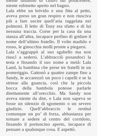
niente tintinnio di chiavi sul posacenere,
niente rubinetto aperto nel bagno.
Lala ebbe un brivido e una fitta al petto,
aveva preso un gran respiro e non riusciva
più a fare uscire quell’aria raggelata nei
polmoni. Il letto di Tony era sfatto e di lui
nessuna traccia. Corse per la casa da una
stanza all’altra, incapace perfino di gridare il
nome dell’ultimo fratello. Il volto madido e
rosso, le ginocchia molli pronte a piegarsi.
Lala s’aggrappò al suo sgabello ma non
riuscì a sedersi. L’abbracciò posandoci la
testa e fissando il suo nome a metà: Lala
Land, la bambina che perse tre fratelli in un
pomeriggio. Gattonò a quattro zampe fino a
Sandy, le accarezzò un poco i capelli e se la
strinse alla guancia, così che la piccola
bocca della bambola potesse parlarle
direttamente all’orecchio. Ma Sandy non
aveva niente da dire, e Lala non sapeva se
fosse un silenzio di sgomento o un severo
giudizio. Quell’abbraccio le restituì
comunque un po’ di forza, abbastanza per
tornare a sedere al centro del corridoio,
fissando il portoncino aperto, incapace di
pensare a qualunque cosa. E aspettò.