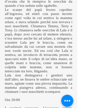
d’ovatta che le riempiva le orecchie da
quando s’era seduta sullo sgabello.
Le scarpe del papà fecero capolino
all’ingresso, ed entrò con passo incerto
come ogni volta in cui sentiva la mamma
urlare, e stava urlando perché non trovava i
suoi maschietti. Chiamava Timmy, Terry e
Tony. Li chiamava nelle orecchie di Lala e il
papà, dopo aver cercato di mettere silenzio,
s’era messo anche lui ad urlare, a stringere e
scuotere Lala per le braccia, come un
salvadanaio da cui cavare una moneta che
non vuole uscire. Ed era così che Lala si
sentiva, un involucro di terracotta pronto a
spaccarsi sotto il colpo di un’altra mano, se
quelle mani e braccia, come smaniose di
colpirla tutte insieme, non si fossero
intrecciate tra loro, litigando.
Lala non distingueva i genitori uno
dall’altro, ne fissava le ombre schiacciate sul
muro, agitate come una piovra impazzita. La
mamma piangeva adesso, continuando a
chiamare i suoi maschietti scomparsi.
Ore 20:00