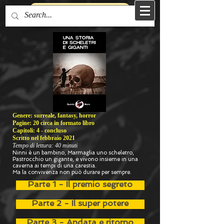
Torna alla Home Page
Genere: surreale, fantasy, horror
Pagine: 20 circa in formato libro
Capitoli: 4 - concluso
Scritto nel febbraio 2021
Tempo di lettura: 40 minuti
Ninni è un bambino, Marmaglia uno scheletro,
Pastrocchio un gigante, e vivono insieme in una
caverna ai tempi di una carestia.
Ma la convivenza non può durare per sempre.
Parte 1 - Il premio segreto
Parte 2 - Il super potere
Parte 3 - Andata e ritorno